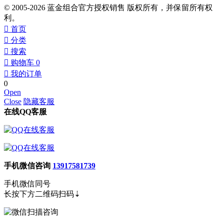
© 2005-2026 蓝金组合官方授权销售 版权所有，并保留所有权
利。
󰀁
首页
󰀂
分类
󰀃
搜索
󰀄
购物车
0
󰀅
我的订单
0
Open
Close
隐藏客服
在线QQ客服
手机微信咨询
13917581739
手机微信同号
长按下方二维码扫码⇣